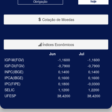
hoje
Obrigação
Cotação de Moedas
Índices Econômicos
Jun
Jul
IGP-M(FGV)
-1,1600
-1,1600
IGP-DI(FGV)
-0,7900
-0,7900
INPC(IBGE)
0,1400
0,1400
IPCA(IBGE)
0,1600
0,1600
IPC(FIPE)
0,1800
-0,0300
SELIC
1,1200
1,2200
UFESP
38,4200
38,4200