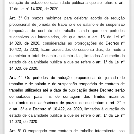
duração do estado de calamidade pública a que se refere o
art.
1°
da
Lei n° 14.020, de 2020
.
Art. 3°
Os prazos máximos para celebrar acordo de redução
proporcional de jornada de trabalho e de salário e de suspensão
temporária de contrato de trabalho ainda que em períodos
sucessivos ou intercalados, de que trata o
art. 16
da
Lei n°
14.020, de 2020
, consideradas as prorrogações do
Decreto n°
10.422, de 2020
, ficam acrescidos de sessenta dias, de modo a
completar o total de cento e oitenta dias, limitados à duração do
estado de calamidade pública a que se refere o
art. 1°
da
Lei n°
14.020, de 2020
.
Art. 4°
Os períodos de redução proporcional de jornada de
trabalho e de salário e de suspensão temporária de contrato de
trabalho utilizados até a data de publicação deste Decreto serão
computados para fins de contagem dos limites máximos
resultantes dos acréscimos de prazos de que tratam
o
art. 2°
e
o
art. 3°
e o
Decreto n° 10.422, de 2020
, limitados à duração do
estado de calamidade pública a que se refere o
art. 1°
da
Lei n°
14.020, de 2020
.
Art. 5°
O empregado com contrato de trabalho intermitente, nos