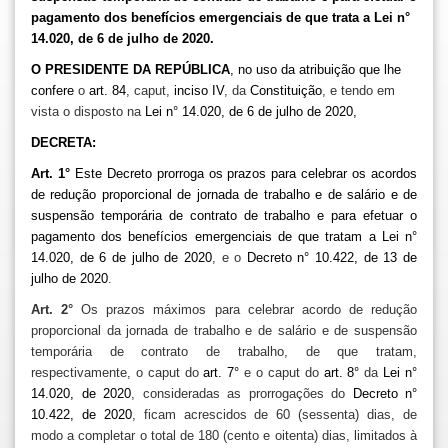
pagamento dos benefícios emergenciais de que trata a Lei n°
14.020, de 6 de julho de 2020.
O PRESIDENTE DA REPÚBLICA
, no uso da atribuição que lhe
confere
o
art. 84
, caput,
inciso IV
, da
Constituição
, e tendo em
vista o disposto na
Lei n° 14.020, de 6 de julho de 2020
,
DECRETA:
Art. 1°
Este Decreto prorroga os prazos para celebrar os acordos
de redução proporcional de jornada de trabalho e de salário e de
suspensão temporária de contrato de trabalho e para efetuar o
pagamento dos benefícios emergenciais de que tratam a
Lei n°
14.020, de 6 de julho de 2020
, e o
Decreto n° 10.422, de 13 de
julho de 2020
.
Art. 2°
Os prazos máximos para celebrar acordo de redução
proporcional da jornada de trabalho e de salário e de suspensão
temporária de contrato de trabalho, de que tratam,
respectivamente, o caput do
art. 7°
e o caput do
art. 8°
da
Lei n°
14.020, de 2020
, consideradas as prorrogações do
Decreto n°
10.422, de 2020
, ficam acrescidos de 60 (sessenta) dias, de
modo a completar o total de 180 (cento e oitenta) dias, limitados à