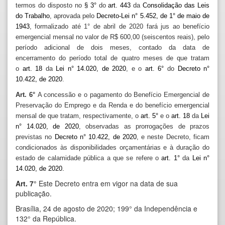
termos do disposto no
§ 3°
do
art. 443
da
Consolidação das Leis
do Trabalho
, aprovada pelo
Decreto-Lei n° 5.452, de 1° de maio de
1943
, formalizado até 1° de abril de 2020 fará jus ao benefício
emergencial mensal no valor de R$ 600,00 (seiscentos reais), pelo
período adicional de dois meses, contado da data de
encerramento do período total de quatro meses de que tratam
o
art. 18
da
Lei n° 14.020, de 2020
, e o
art. 6°
do
Decreto n°
10.422, de 2020
.
Art. 6°
A concessão e o pagamento do Benefício Emergencial de
Preservação do Emprego e da Renda e do benefício emergencial
mensal de que tratam, respectivamente, o
art. 5°
e o
art. 18
da
Lei
n° 14.020, de 2020
, observadas as prorrogações de prazos
previstas no
Decreto n° 10.422, de 2020
, e neste Decreto, ficam
condicionados às disponibilidades orçamentárias e à duração do
estado de calamidade pública a que se refere o
art. 1°
da
Lei n°
14.020, de 2020
.
Art. 7°
Este Decreto entra em vigor na data de sua
publicação.
Brasília, 24 de agosto de 2020; 199° da Independência e
132° da República.